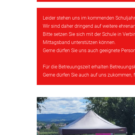
Leider stehen uns im kommenden Schuljahr 
Wir sind daher dringend auf weitere ehren
Bitte setzen Sie sich mit der Schule in Ve
Mittagsband unterstützen können.
Gerne dürfen Sie uns auch geeignete Perso
Für die Betreuungszeit erhalten Betreuung
Gerne dürfen Sie auch auf uns zukommen, fal