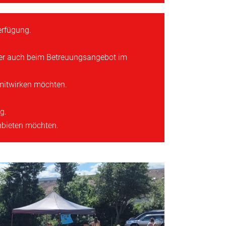
erfügung.
 aber auch beim Betreuungsangebot im
mitwirken möchten.
g.
anbieten möchten.