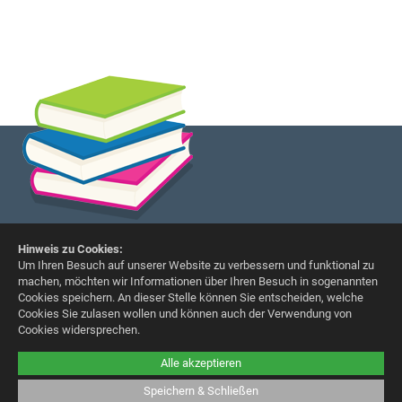
Hinweis zu Cookies:
Um Ihren Besuch auf unserer Website zu verbessern und funktional zu
Grundschule Schmiden
machen, möchten wir Informationen über Ihren Besuch in sogenannten
Liegnitzer Straße 28
Cookies speichern. An dieser Stelle können Sie entscheiden, welche
72336 Balingen
Cookies Sie zulasen wollen und können auch der Verwendung von
Cookies widersprechen.
Telefon (0 74 33) 76 99
Telefax (0 74 33) 76 19
Alle akzeptieren
E-Mail:
info@grundschule-schmiden.de
Speichern & Schließen