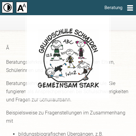
Beratung
Â
Beratungslehrkräfte informieren und beraten Eltern,
Schülerinnen und Schüler oder Lehrkräfte.
Beratungslehrkräfte gibt es an fast jeder Schule. Sie
fungieren als Ansprechpersonen bei Schulschwierigkeiten
und Fragen zur Schullaufbahn.
Beispielsweise zu Fragenstellungen im Zusammenhang
mit
bildungsbiografischen Übergängen, z.B.