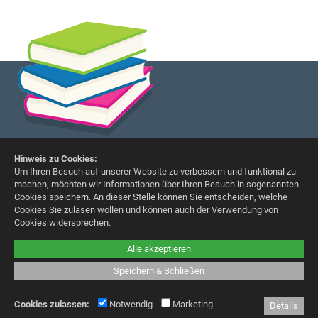
Hinweis zu Cookies:
Um Ihren Besuch auf unserer Website zu verbessern und funktional zu
Grundschule Schmiden
machen, möchten wir Informationen über Ihren Besuch in sogenannten
Liegnitzer Straße 28
Cookies speichern. An dieser Stelle können Sie entscheiden, welche
72336 Balingen
Cookies Sie zulasen wollen und können auch der Verwendung von
Cookies widersprechen.
Telefon (0 74 33) 76 99
Telefax (0 74 33) 76 19
Alle akzeptieren
E-Mail:
info@grundschule-schmiden.de
Speichern & Schließen
Erklärung zur Barrierefreiheit
|
Datenschutz
|
Impressum
|
Cookies
Cookies zulassen:
Notwendig
Marketing
Details